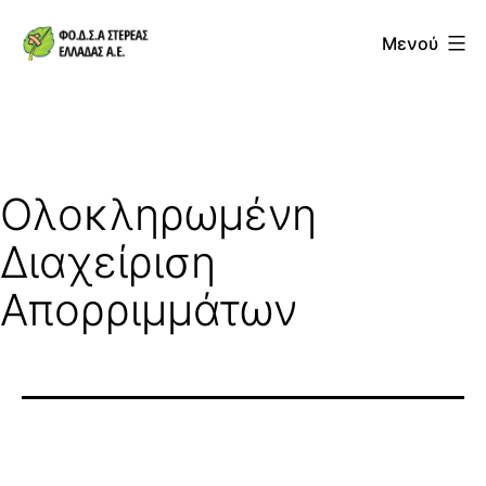
Μετάβαση
Μενού
σε
ΦΟΔΣΑ
περιεχόμενο
Στερεάς
Ελλάδας
ΑΕ
Ολοκληρωμένη
Διαχείριση
Απορριμμάτων