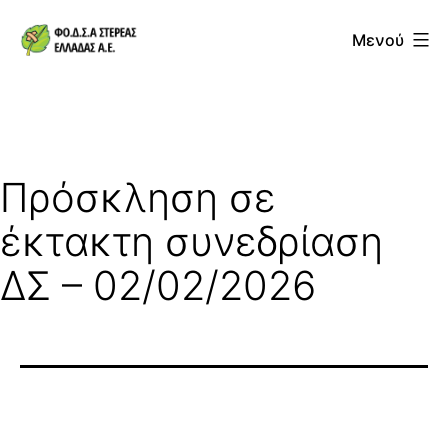
Μετάβαση
Μενού
σε
ΦΟΔΣΑ
περιεχόμενο
Στερεάς
Ελλάδας
ΑΕ
Πρόσκληση σε
έκτακτη συνεδρίαση
ΔΣ – 02/02/2026