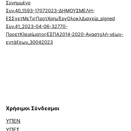
Συνημμένο
Συν.40_1593-17072023-ΔΗΜΟΥΣΜΕΛΗ-
ΕΣΣχετΜεΤιςΠροτΧρημΈργΟλοκλΔιαχείρ_signed
Συν.41_2023-04-06-32770-
ΠροετΚλεισίματοςΕΣΠΑ2014-2020-Αναστολή-νέων-
εντάξεων_30042023
Χρήσιμοι Σύνδεσμοι
ΥΠΕΝ
ΥΠΕΣ