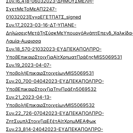
Συν.16_418-06032023-ΔΗΜΟΥΣΜΕΛΗ-
ΣχετΜεΤοΜεΑΠ2247-
01032023ΈγγρΕΓΕΤΠΑΤΣ_signed
Συν.17_2023-03-16-ΔΤ-ΥΠΑΝΕ-
ΔηλώσειςΜετάΤηΣύσκΜεΥπουργόΑνάπτΕπενδ_Χαλκίδα
Λαμία-Αμφισσα
Συν.18_570-21032023-ΕΥΔΠΕΚΑΠΟΛΠΡΟ-
ΥποβΕπικαιρΣτοιχΓιαΑίτΧρηματΠράξηςMIS5069531
Συν.19_2023-04-07-
ΥποβολήΕπικαιρΣτοιχείωνMIS5069531
Συν.20_700-04042023-ΕΥΔΠΕΚΑΠΟΛΠΡΟ-
ΥποβΕπικαιρΣτοιχΓιαΤηνΠράξη5069532
Συν.21_2023-04-13-
ΥποβολήΕπικαιρΣτοιχείωνMIS5069532
Συν.22_726-07042023-ΕΥΔΠΕΚΑΠΟΛΠΡΟ-
ΖητΣυμπλΣτοιχΓιαΕξέτΑίτΧρημΜΕΑΦωκ
Συν.23_814-24042023-ΕΥΔΠΕΚΑΠΟΛΠΡΟ-