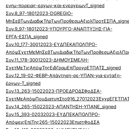
ενημ-πορειας-εργων-και-ενεργειωνΤ_signed
Συν.8_97-18012023-DGREGIO-
ΜηΣεβΤωνΔιαδικΤήρΤωνΠροθεσμΑξιολΠροτΕΣΠΑ_sign
Συν.9_97-18012023-ΥΠΟΥΡΓΟ-ΑΝΑΠΤΥΞΗΣ-ΓΙΑ-
ΕΡΓΑ-ΕΣΠΑ_signed
Συν.10_177-30012023-ΕΥΔΠΕΚΑΠΟΛΠΡΟ-
ΑπόψΣχετΜεΜηΣεβΤωνΔιαδικΤήρΤωνΠροθεσμΑξιολΠρ
Συν.11_178-30012023-ΔΗΜΟΥΣΜΕΛΗ-
ΣχετΜεΤιςΑπόψΤηςΕιδΓραμΕπΠρογρΕΤΠΑΤΣ_signed
Συν.12_19-02-ΦΕΒΡ-Απάντηση-σε-ΥΠΑΝ-για-ενταξη-
έργων-Τ_signed
Συν.13_263-15022023-ΠΡΟΕΔΡΟΔΣΦοΔΣΑ-
ΣχετΜεΑπόψΠουΔιατυπΣτο916_27012023ΈγγρΕΓΕΤΠΑΤ
Συν.14_265-15022023-ΑΠΑΝΤΗΣΗ-ΥΠΑΝΕ_signed
Συν.15_393-02032023-ΕΥΔΠΕΚΑΠΟΛΠΡΟ-
ΑπόψειςΕπίΤης265-15022023ΕπιστΦοΔΣΑ