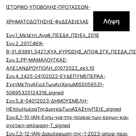
ΙΣΤΟΡΙΚΟ-ΥΠΟΒΟΛΗΣ-ΠΡΟΤΑΣΕΩΝ-
Λήψη
ΧΡΗΜΑΤΟΔΟΤΗΣΗΣ-ΦοΔΣΑΣτΕλΑΕ
Συν.1_Μελέτη_Αναθ_ΠΕΣΔΑ_ΠΣτΕλ_2016
Συν.2_2017_ΦΕΚ-
Β-31_63891_5427_ΚΥΑ_ΚΥΡΩΣΗΣ_ΑΠΟΦ_ΕΓΚ_ΠΕΣΔΑ_ΠΣ
Συν.3_PP-ΜΑΜΑΛΟΥΓΚΑΣ-
ΑΛΕΞΑΝΔΡΟΥΠΟΛΗ_01072022_σελ.10
Συν.4_2425-24102022-ΕΥΔΕΠΥΜΕΠΕΡΑΑ-
ΣχετΜεΤηνΑξιολΤωνΑιτΧρημMIS5056531-
50695325124316_signed
Συν.5_8-04012023-ΔΗΜΟΥΣΜΕΛΗ-
ΗΕπόμΗμέραΤηςΔιαχείρΤωνΑΣΑΣτηνΠΣτΕ_signed
Συν.6_1-10-ΙΑΝ-Ενημ-για-την-πορεια-των-εργων-και-
σχετικη-απόφαση-T_signed
Συν.7_3-12-ΙΑΝ-Διαμόρφωση-της-1-2023-αποφ-περι-