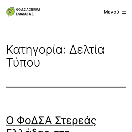
Μετάβαση
Μενού
σε
ΦΟΔΣΑ
περιεχόμενο
Στερεάς
Ελλάδας
Κατηγορία:
Δελτία
ΑΕ
Τύπου
Ο ΦοΔΣΑ Στερεάς