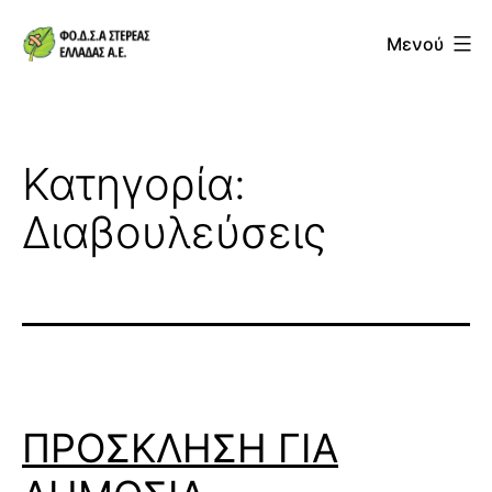
Μετάβαση
Μενού
σε
ΦΟΔΣΑ
περιεχόμενο
Στερεάς
Ελλάδας
Κατηγορία:
ΑΕ
Διαβουλεύσεις
ΠΡΟΣΚΛΗΣΗ ΓΙΑ